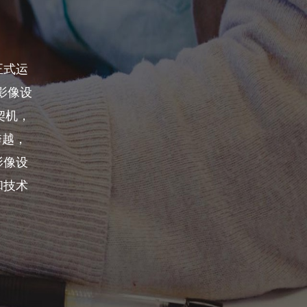
正式运
影像设
契机，
跨越，
影像设
和技术