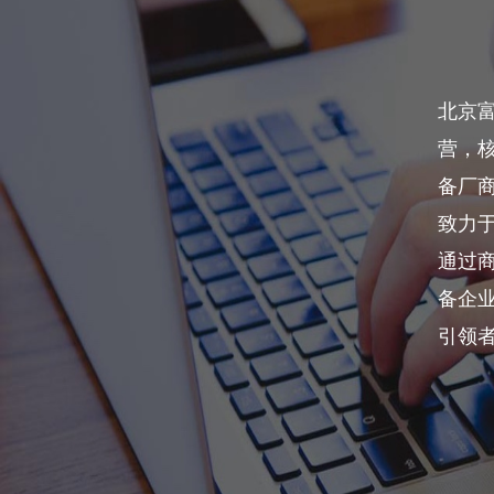
北京富
营，
备厂商
致力
通过
备企
引领